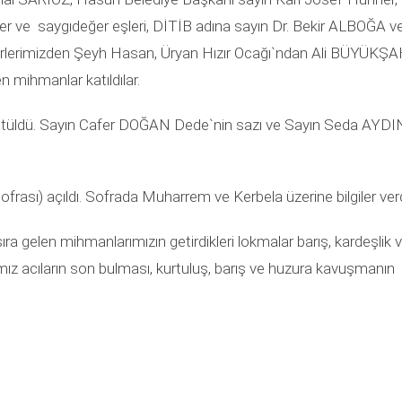
r ve saygıdeğer eşleri, DİTİB adına sayın Dr. Bekir ALBOĞA v
nderlerimizden Şeyh Hasan, Üryan Hızır Ocağı`ndan Ali BÜYÜKŞ
n mihmanlar katıldılar.
rütüldü. Sayın Cafer DOĞAN Dede`nin sazı ve Sayın Seda AYDI
rası) açıldı. Sofrada Muharrem ve Kerbela üzerine bilgiler ver
a gelen mihmanlarımızın getirdikleri lokmalar barış, kardeşlik 
ramız acıların son bulması, kurtuluş, barış ve huzura kavuşmanın