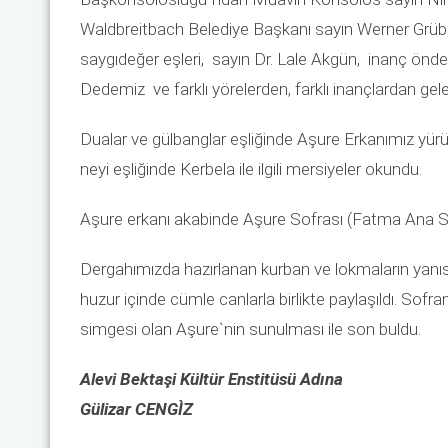
Waldbreitbach Belediye Başkanı sayın Werner Grübe
saygıdeğer eşleri, sayın Dr. Lale Akgün, inanç ö
Dedemiz ve farklı yörelerden, farklı inançlardan gele
Dualar ve gülbanglar eşliğinde Aşure Erkanımız yü
neyi eşliğinde Kerbela ile ilgili mersiyeler okundu.
Aşure erkanı akabinde Aşure Sofrası (Fatma Ana Sof
Dergahımızda hazırlanan kurban ve lokmaların yanısır
huzur içinde cümle canlarla birlikte paylaşıldı. Sof
simgesi olan Aşure`nin sunulması ile son buldu.
Alevi Bektaşi Kültür Enstitüsü Adına
Gülizar CENGÌZ