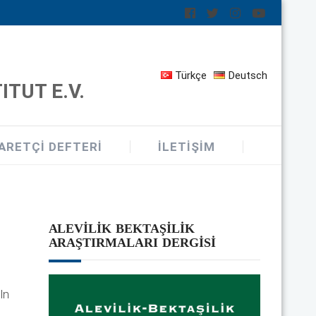
Türkçe
Deutsch
TUT E.V.
ARETÇI DEFTERI
İLETIŞIM
ALEVILIK BEKTAŞILIK
ARAŞTIRMALARI DERGISI
ln