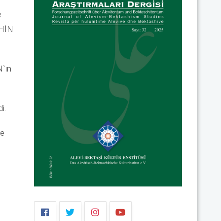
e
AHİN
N`ın
di.
ve