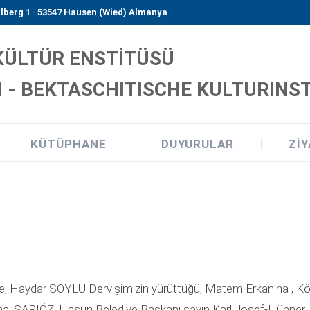
lberg 1 · 53547 Hausen (Wied) Almanya
 KÜLTÜR ENSTİTÜSÜ
 - BEKTASCHITISCHE KULTURINSTI
KÜTÜPHANE
DUYURULAR
ZIY
e, Haydar SOYLU Dervişimizin yürüttüğü, Matem Erkanına , Kö
l SARIÖZ, Hasun Belediye Başkanı sayın Karl Josef-Hühner,