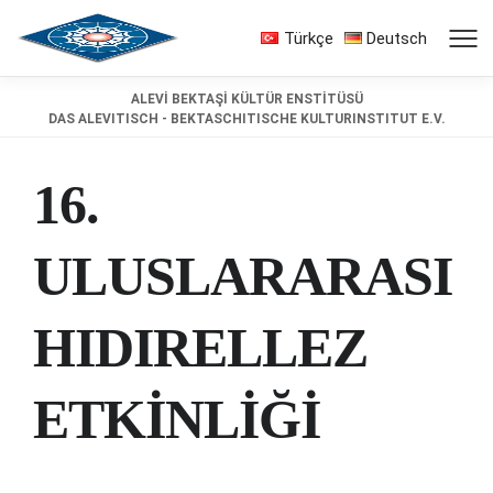
Türkçe
Deutsch
ALEVİ BEKTAŞİ KÜLTÜR ENSTİTÜSÜ
DAS ALEVITISCH - BEKTASCHITISCHE KULTURINSTITUT E.V.
16.
ULUSLARARASI
HIDIRELLEZ
ETKİNLİĞİ