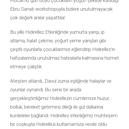
Hocamız gün boyu çocukların yoğun șekilde katıldığı
Ebru Sanatı workshopuyla bizlere unutulmayacak
çok değerli anılar yaşattılar.
Bu yılki Hıdırellez Etkinliğinde yumurta yarışı, ip
atlama, halat çekme, yoğurt yeme yarışları gibi
çeşitli oyunlarla çocuklarımızı eğlendirip Hıdırellez’in
hafızalarında unutulmaz hatıralarla kalmasına hizmet
etmeye çalıştık.
Ateșten atlandι, Davul zurna eşliğinde halaylar ve
oyunlar oynandı. Bu sene bir arada
gerçekleştirdiğimiz Hıdırellezin cümlemize huzur,
bolluk, bereket getirmesi dileği ile gül dallarına
kurdeleler bağlandı. Hıdırellez etkinliğimiz muhteșem
bir coșkuyla Hıdırellezi kutlamamıza vesile oldu.