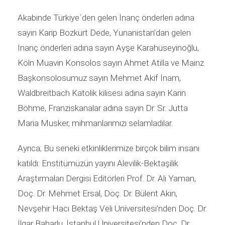
Akabinde Türkiye`den gelen İnanç önderleri adına
sayın Karip Bozkurt Dede, Yunanistan’dan gelen
İnanç önderleri adına sayın Ayşe Karahüseyinoğlu,
Köln Muavin Konsolos sayın Ahmet Atilla ve Mainz
Başkonsolosumuz sayın Mehmet Akif İnam,
Waldbreitbach Katolik kilisesi adına sayın Karin
Böhme, Franziskanalar adına sayın Dr. Sr. Jutta
Maria Musker, mihmanlarımızı selamladılar.
Ayrıca; Bu seneki etkinliklerimize birçok bilim insanı
katıldı: Enstitümüzün yayını Alevilik-Bektaşilik
Araştırmaları Dergisi Editörleri Prof. Dr. Ali Yaman,
Doç. Dr. Mehmet Ersal, Doç. Dr. Bülent Akın,
Nevşehir Hacı Bektaş Veli Üniversitesi’nden Doç. Dr.
İlgar Baharlu, İstanbul Üniversitesi’nden Doç. Dr.