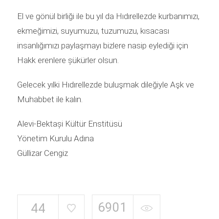
El ve gönül birliği ile bu yıl da Hıdırellezde kurbanımızı,
ekmeğimizi, suyumuzu, tuzumuzu, kısacası
insanlığımızı paylaşmayı bizlere nasip eylediği için
Hakk erenlere șükürler olsun.
Gelecek yılki Hıdırellezde buluşmak dileğiyle Aşk ve
Muhabbet ile kalın.
Alevi-Bektași Kültür Enstitüsü
Yönetim Kurulu Adına
Güllizar Cengiz
6901
44