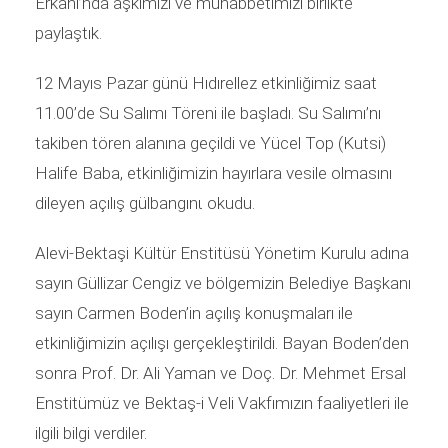
Erkânı’nda aşkımızı ve muhabbetimizi birlikte
paylaştık.
12 Mayıs Pazar günü Hıdırellez etkinliğimiz saat
11.00’de Su Salımı Töreni ile başladı. Su Salımı’nı
takiben tören alanına geçildi ve Yücel Top (Kutsi)
Halife Baba, etkinliğimizin hayırlara vesile olmasını
dileyen açılış gülbangınι okudu.
Alevi-Bektaşi Kültür Enstitüsü Yönetim Kurulu adına
sayın Güllizar Cengiz ve bölgemizin Belediye Başkanı
sayın Carmen Boden’in açılış konuşmaları ile
etkinliğimizin açılışı gerçekleştirildi. Bayan Boden’den
sonra Prof. Dr. Ali Yaman ve Doç. Dr. Mehmet Ersal
Enstitümüz ve Bektaş-i Veli Vakfımızın faaliyetleri ile
ilgili bilgi verdiler.