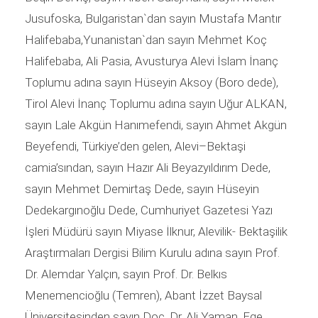
Jusufoska, Bulgaristan`dan sayın Mustafa Mantır
Halifebaba,Yunanistan`dan sayın Mehmet Koç
Halifebaba, Ali Pasia, Avusturya Alevi İslam İnanç
Toplumu adına sayın Hüseyin Aksoy (Boro dede),
Tirol Alevi İnanç Toplumu adına sayın Uğur ALKAN,
sayın Lale Akgün Hanımefendi, sayın Ahmet Akgün
Beyefendi, Türkiye’den gelen, Alevi–Bektaşi
camia’sından, sayın Hazır Ali Beyazyıldırım Dede,
sayın Mehmet Demirtaş Dede, sayın Hüseyin
Dedekargınoğlu Dede, Cumhuriyet Gazetesi Yazı
İşleri Müdürü sayın Miyase İlknur, Alevilik- Bektaşilik
Araştırmaları Dergisi Bilim Kurulu adına sayın Prof.
Dr. Alemdar Yalçın, sayın Prof. Dr. Belkıs
Menemencioğlu (Temren), Abant İzzet Baysal
Üniversitesinden sayın Doç. Dr. Ali Yaman, Ege