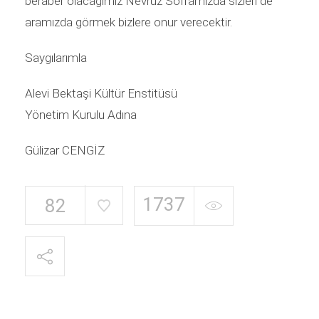
beraber olacağımız Nevruz Soframızda sizleri de
aramızda görmek bizlere onur verecektir.
Saygılarımla
Alevi Bektaşi Kültür Enstitüsü
Yönetim Kurulu Adına
Gülizar CENGİZ
1737
82