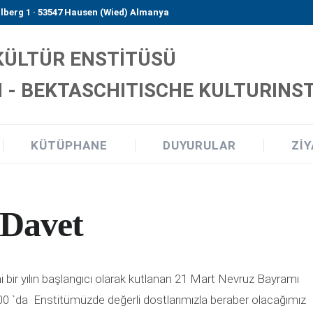
lberg 1 · 53547 Hausen (Wied) Almanya
 KÜLTÜR ENSTİTÜSÜ
 - BEKTASCHITISCHE KULTURINSTI
KÜTÜPHANE
DUYURULAR
ZIY
 Davet
i bir yılın başlangıcı olarak kutlanan 21 Mart Nevruz Bayramı
00 `da Enstitümüzde değerli dostlarımızla beraber olacağımız