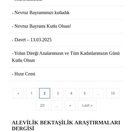
Nevruz Bayramımızı kutladık
Nevruz Bayramı Kutlu Olsun!
Davet – 13.03.2025
Yolun Direği Analarımızın ve Tüm Kadınlarımızın Günü
Kutlu Olsun
Hızır Cemi
«
1
2
3
4
5
...
10
20
...
»
Last »
ALEVILIK BEKTAŞILIK ARAŞTIRMALARI
DERGISI